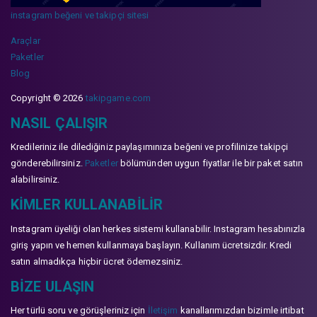
instagram beğeni ve takipçi sitesi
Araçlar
Paketler
Blog
Copyright © 2026
takipgame.com
NASIL ÇALIŞIR
Kredileriniz ile dilediğiniz paylaşımınıza beğeni ve profilinize takipçi
gönderebilirsiniz.
Paketler
bölümünden uygun fiyatlar ile bir paket satın
alabilirsiniz.
KIMLER KULLANABILIR
Instagram üyeliği olan herkes sistemi kullanabilir. Instagram hesabınızla
giriş yapın ve hemen kullanmaya başlayın. Kullanım ücretsizdir. Kredi
satın almadıkça hiçbir ücret ödemezsiniz.
BIZE ULAŞIN
Her türlü soru ve görüşleriniz için
İletişim
kanallarımızdan bizimle irtibat