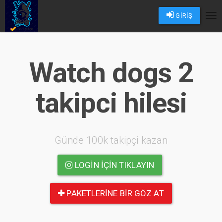
GİRİŞ
Tog
nav
Watch dogs 2
takipci hilesi
Günde 100k takipçi kazan
LOGIN IÇIN TIKLAYIN
PAKETLERINE BIR GÖZ AT