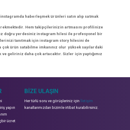
 instagramda haberleşmek ürünleri satın alıp satmak
erekmektedir. Hem takipçilerinizin artmasını profilinize
ız doğru yerdesiniz instagram hilesi ile profesyonel bir
rinizi tanıtmak için instagram story hilesini de
ha çok ürün satabilme imkanınız olur yüksek sayılardaki
 ve geliriniz daha çok artacaktır. Sizler için yaptığımız
R
BIZE ULAŞIN
mi
Her türlü soru ve görüşleriniz için
İletişim
iriş yapın
kanallarımızdan bizimle irtibat kurabilirsiniz.
anım
çbir ücret