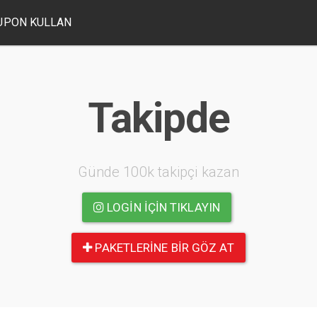
UPON KULLAN
Takipde
Günde 100k takipçi kazan
LOGIN IÇIN TIKLAYIN
PAKETLERINE BIR GÖZ AT