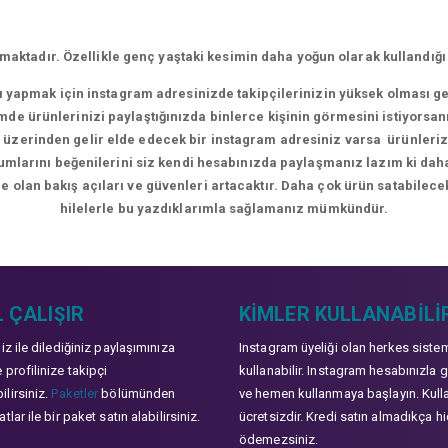
aktadır. Özellikle genç yaştaki kesimin daha yoğun olarak kullandığı
rı yapmak için instagram adresinizde takipçilerinizin yüksek olması g
de ürünlerinizi paylaştığınızda binlerce kişinin görmesini istiyorsan
üzerinden gelir elde edecek bir instagram adresiniz varsa ürünlerizle
orumlarını beğenilerini siz kendi hesabınızda paylaşmanız lazım ki da
e olan bakış açıları ve güvenleri artacaktır. Daha çok ürün satabilecek
hilelerle bu yazdıklarımla sağlamanız mümkündür.
 ÇALIŞIR
KIMLER KULLANABILI
niz ile dilediğiniz paylaşımınıza
Instagram üyeliği olan herkes siste
 profilinize takipçi
kullanabilir. Instagram hesabınızla g
lirsiniz.
Paketler
bölümünden
ve hemen kullanmaya başlayın. Kull
tlar ile bir paket satın alabilirsiniz.
ücretsizdir. Kredi satın almadıkça hi
ödemezsiniz.