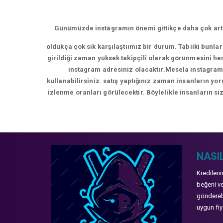
Günümüzde instagramın önemi gittikçe daha çok artm
oldukça çok sık karşılaştıımız bir durum. Tabiiki bunla
girildiği zaman yüksek takipçili olarak görünmesini hem
instagram adresiniz olacaktır.Mesela instagram 
kullanabilirsiniz. satış yaptığınız zaman insanların y
izlenme oranları görülecektir. Böylelikle insanların siz
NASIL
Kredileri
beğeni ve
gönderebi
uygun fiya