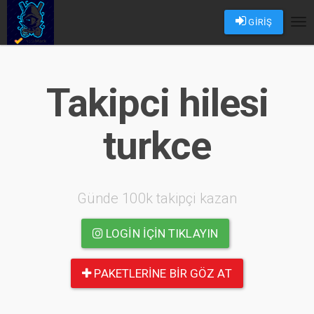
GİRİŞ
Tog
nav
Takipci hilesi
turkce
Günde 100k takipçi kazan
LOGIN IÇIN TIKLAYIN
PAKETLERINE BIR GÖZ AT