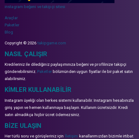
instagram beğeni ve takipçi sitesi
Araçlar
Paketler
Blog
Copyright © 2026
takipgame.com
NASIL ÇALIŞIR
Kredileriniz ile dilediğiniz paylaşımınıza beğeni ve profilinize takipçi
gönderebilirsiniz.
Paketler
bölümünden uygun fiyatlar ile bir paket satın
alabilirsiniz.
KIMLER KULLANABILIR
Instagram üyeliği olan herkes sistemi kullanabilir. Instagram hesabınızla
giriş yapın ve hemen kullanmaya başlayın. Kullanım ücretsizdir. Kredi
satın almadıkça hiçbir ücret ödemezsiniz.
BIZE ULAŞIN
Her türlü soru ve görüşleriniz için
İletişim
kanallarımızdan bizimle irtibat