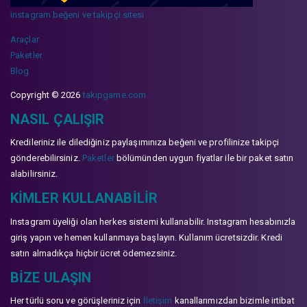
instagram beğeni ve takipçi sitesi
Araçlar
Paketler
Blog
Copyright © 2026
takipgame.com
NASIL ÇALIŞIR
Kredileriniz ile dilediğiniz paylaşımınıza beğeni ve profilinize takipçi
gönderebilirsiniz.
Paketler
bölümünden uygun fiyatlar ile bir paket satın
alabilirsiniz.
KIMLER KULLANABILIR
Instagram üyeliği olan herkes sistemi kullanabilir. Instagram hesabınızla
giriş yapın ve hemen kullanmaya başlayın. Kullanım ücretsizdir. Kredi
satın almadıkça hiçbir ücret ödemezsiniz.
BIZE ULAŞIN
Her türlü soru ve görüşleriniz için
İletişim
kanallarımızdan bizimle irtibat