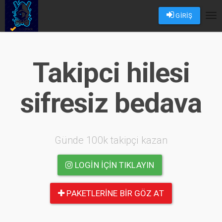
GİRİŞ
Tog
nav
Takipci hilesi
sifresiz bedava
Günde 100k takipçi kazan
LOGIN IÇIN TIKLAYIN
PAKETLERINE BIR GÖZ AT