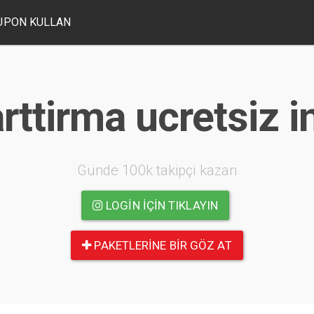
UPON KULLAN
arttirma ucretsiz 
Günde 100k takipçi kazan
LOGIN IÇIN TIKLAYIN
PAKETLERINE BIR GÖZ AT