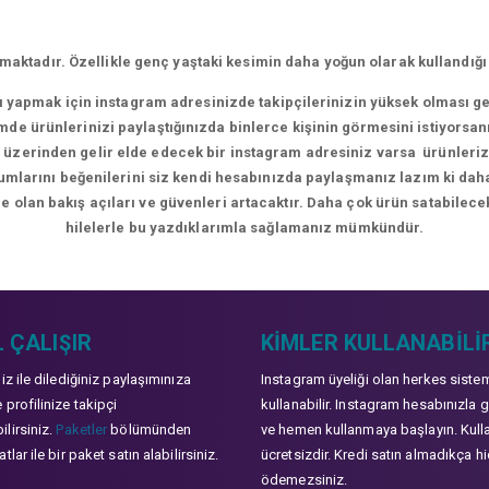
aktadır. Özellikle genç yaştaki kesimin daha yoğun olarak kullandığı
rı yapmak için instagram adresinizde takipçilerinizin yüksek olması g
de ürünlerinizi paylaştığınızda binlerce kişinin görmesini istiyorsan
üzerinden gelir elde edecek bir instagram adresiniz varsa ürünlerizle
orumlarını beğenilerini siz kendi hesabınızda paylaşmanız lazım ki da
e olan bakış açıları ve güvenleri artacaktır. Daha çok ürün satabilecek
hilelerle bu yazdıklarımla sağlamanız mümkündür.
 ÇALIŞIR
KIMLER KULLANABILI
niz ile dilediğiniz paylaşımınıza
Instagram üyeliği olan herkes siste
 profilinize takipçi
kullanabilir. Instagram hesabınızla g
lirsiniz.
Paketler
bölümünden
ve hemen kullanmaya başlayın. Kull
tlar ile bir paket satın alabilirsiniz.
ücretsizdir. Kredi satın almadıkça hi
ödemezsiniz.