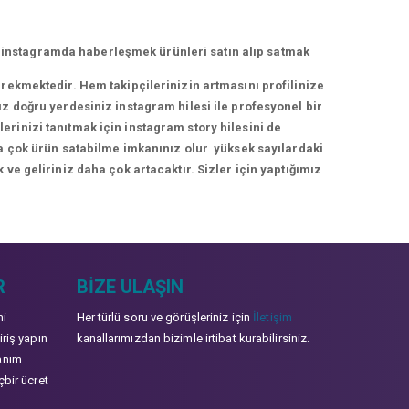
 instagramda haberleşmek ürünleri satın alıp satmak
erekmektedir. Hem takipçilerinizin artmasını profilinize
ız doğru yerdesiniz instagram hilesi ile profesyonel bir
rinizi tanıtmak için instagram story hilesini de
ha çok ürün satabilme imkanınız olur yüksek sayılardaki
 ve geliriniz daha çok artacaktır. Sizler için yaptığımız
R
BIZE ULAŞIN
mi
Her türlü soru ve görüşleriniz için
İletişim
iriş yapın
kanallarımızdan bizimle irtibat kurabilirsiniz.
anım
çbir ücret