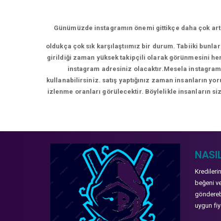
Günümüzde instagramın önemi gittikçe daha çok artm
oldukça çok sık karşılaştıımız bir durum. Tabiiki bunla
girildiği zaman yüksek takipçili olarak görünmesini hem
instagram adresiniz olacaktır.Mesela instagram 
kullanabilirsiniz. satış yaptığınız zaman insanların y
izlenme oranları görülecektir. Böylelikle insanların siz
NASIL
Kredileri
beğeni ve
gönderebi
uygun fiya