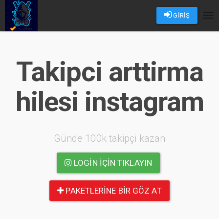
GİRİŞ
Tog
nav
Takipci arttirma
hilesi instagram
Günde 100k takipçi kazan
LOGIN IÇIN TIKLAYIN
PAKETLERINE BIR GÖZ AT