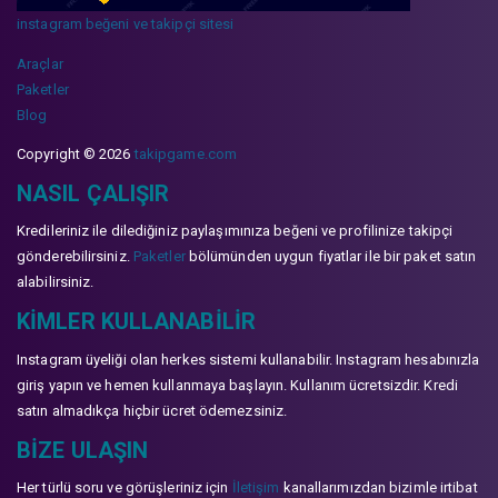
instagram beğeni ve takipçi sitesi
Araçlar
Paketler
Blog
Copyright © 2026
takipgame.com
NASIL ÇALIŞIR
Kredileriniz ile dilediğiniz paylaşımınıza beğeni ve profilinize takipçi
gönderebilirsiniz.
Paketler
bölümünden uygun fiyatlar ile bir paket satın
alabilirsiniz.
KIMLER KULLANABILIR
Instagram üyeliği olan herkes sistemi kullanabilir. Instagram hesabınızla
giriş yapın ve hemen kullanmaya başlayın. Kullanım ücretsizdir. Kredi
satın almadıkça hiçbir ücret ödemezsiniz.
BIZE ULAŞIN
Her türlü soru ve görüşleriniz için
İletişim
kanallarımızdan bizimle irtibat