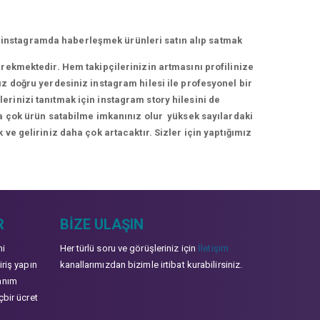
 instagramda haberleşmek ürünleri satın alıp satmak
erekmektedir. Hem takipçilerinizin artmasını profilinize
ız doğru yerdesiniz instagram hilesi ile profesyonel bir
rinizi tanıtmak için instagram story hilesini de
ha çok ürün satabilme imkanınız olur yüksek sayılardaki
 ve geliriniz daha çok artacaktır. Sizler için yaptığımız
R
BIZE ULAŞIN
mi
Her türlü soru ve görüşleriniz için
İletişim
iriş yapın
kanallarımızdan bizimle irtibat kurabilirsiniz.
anım
çbir ücret