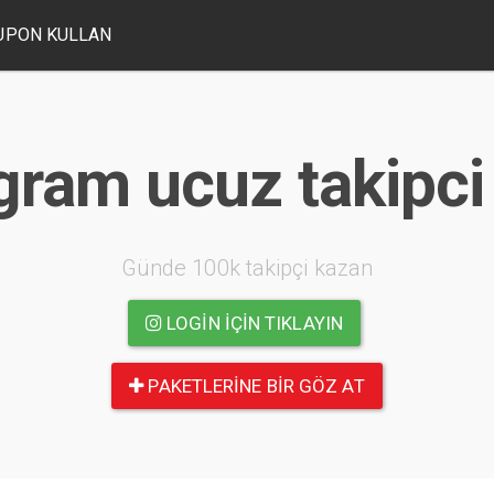
UPON KULLAN
gram ucuz takipci 
Günde 100k takipçi kazan
LOGIN IÇIN TIKLAYIN
PAKETLERINE BIR GÖZ AT