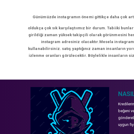
Günümüzde instagramın önemi gittikçe daha çok artm
oldukça çok sık karşılaştıımız bir durum. Tabiiki bunla
girildiği zaman yüksek takipçili olarak görünmesini hem
instagram adresiniz olacaktır.Mesela instagram 
kullanabilirsiniz. satış yaptığınız zaman insanların y
izlenme oranları görülecektir. Böylelikle insanların siz
NASIL
Kredileri
beğeni ve
gönderebi
uygun fiya