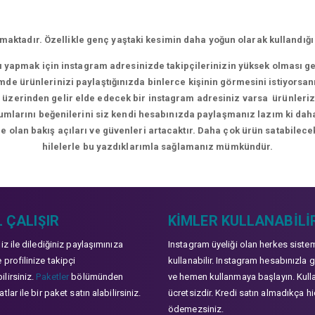
aktadır. Özellikle genç yaştaki kesimin daha yoğun olarak kullandığı
rı yapmak için instagram adresinizde takipçilerinizin yüksek olması g
de ürünlerinizi paylaştığınızda binlerce kişinin görmesini istiyorsan
üzerinden gelir elde edecek bir instagram adresiniz varsa ürünlerizle
orumlarını beğenilerini siz kendi hesabınızda paylaşmanız lazım ki da
e olan bakış açıları ve güvenleri artacaktır. Daha çok ürün satabilecek
hilelerle bu yazdıklarımla sağlamanız mümkündür.
 ÇALIŞIR
KIMLER KULLANABILI
niz ile dilediğiniz paylaşımınıza
Instagram üyeliği olan herkes siste
 profilinize takipçi
kullanabilir. Instagram hesabınızla g
lirsiniz.
Paketler
bölümünden
ve hemen kullanmaya başlayın. Kull
tlar ile bir paket satın alabilirsiniz.
ücretsizdir. Kredi satın almadıkça hi
ödemezsiniz.