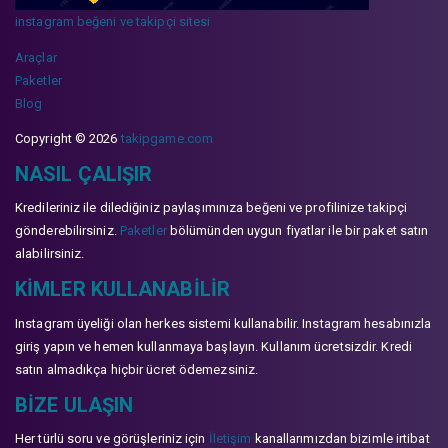
instagram beğeni ve takipçi sitesi
Araçlar
Paketler
Blog
Copyright © 2026
takipgame.com
NASIL ÇALIŞIR
Kredileriniz ile dilediğiniz paylaşımınıza beğeni ve profilinize takipçi
gönderebilirsiniz.
Paketler
bölümünden uygun fiyatlar ile bir paket satın
alabilirsiniz.
KIMLER KULLANABILIR
Instagram üyeliği olan herkes sistemi kullanabilir. Instagram hesabınızla
giriş yapın ve hemen kullanmaya başlayın. Kullanım ücretsizdir. Kredi
satın almadıkça hiçbir ücret ödemezsiniz.
BIZE ULAŞIN
Her türlü soru ve görüşleriniz için
İletişim
kanallarımızdan bizimle irtibat