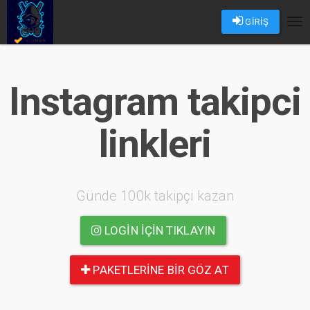
GİRİŞ
Tog
nav
Instagram takipci
linkleri
Günde 100k takipçi kazan
LOGIN IÇIN TIKLAYIN
PAKETLERINE BIR GÖZ AT