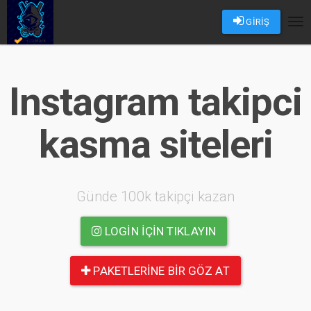
GİRİŞ
Tog
nav
Instagram takipci
kasma siteleri
Günde 100k takipçi kazan
LOGIN IÇIN TIKLAYIN
PAKETLERINE BIR GÖZ AT