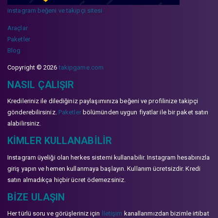
instagram beğeni ve takipçi sitesi
Araçlar
Paketler
Blog
Copyright © 2026
takipgame.com
NASIL ÇALIŞIR
Kredileriniz ile dilediğiniz paylaşımınıza beğeni ve profilinize takipçi
gönderebilirsiniz.
Paketler
bölümünden uygun fiyatlar ile bir paket satın
alabilirsiniz.
KIMLER KULLANABILIR
Instagram üyeliği olan herkes sistemi kullanabilir. Instagram hesabınızla
giriş yapın ve hemen kullanmaya başlayın. Kullanım ücretsizdir. Kredi
satın almadıkça hiçbir ücret ödemezsiniz.
BIZE ULAŞIN
Her türlü soru ve görüşleriniz için
İletişim
kanallarımızdan bizimle irtibat