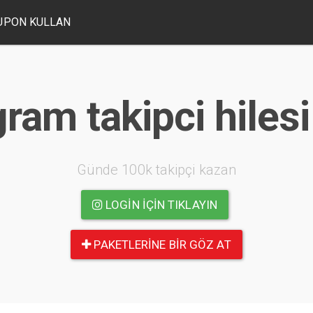
UPON KULLAN
ram takipci hiles
Günde 100k takipçi kazan
LOGIN IÇIN TIKLAYIN
PAKETLERINE BIR GÖZ AT