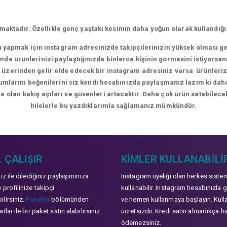
aktadır. Özellikle genç yaştaki kesimin daha yoğun olarak kullandığı
rı yapmak için instagram adresinizde takipçilerinizin yüksek olması g
de ürünlerinizi paylaştığınızda binlerce kişinin görmesini istiyorsan
üzerinden gelir elde edecek bir instagram adresiniz varsa ürünlerizle
orumlarını beğenilerini siz kendi hesabınızda paylaşmanız lazım ki da
e olan bakış açıları ve güvenleri artacaktır. Daha çok ürün satabilecek
hilelerle bu yazdıklarımla sağlamanız mümkündür.
 ÇALIŞIR
KIMLER KULLANABILI
niz ile dilediğiniz paylaşımınıza
Instagram üyeliği olan herkes siste
 profilinize takipçi
kullanabilir. Instagram hesabınızla g
lirsiniz.
Paketler
bölümünden
ve hemen kullanmaya başlayın. Kull
tlar ile bir paket satın alabilirsiniz.
ücretsizdir. Kredi satın almadıkça hi
ödemezsiniz.