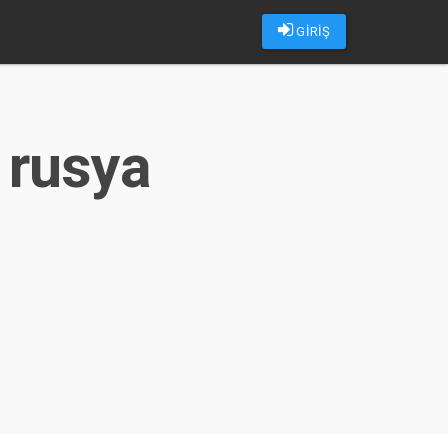
GİRİŞ
i rusya