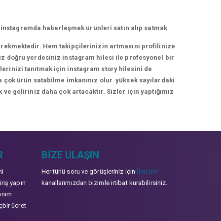
 instagramda haberleşmek ürünleri satın alıp satmak
erekmektedir. Hem takipçilerinizin artmasını profilinize
ız doğru yerdesiniz instagram hilesi ile profesyonel bir
rinizi tanıtmak için instagram story hilesini de
ha çok ürün satabilme imkanınız olur yüksek sayılardaki
 ve geliriniz daha çok artacaktır. Sizler için yaptığımız
R
BIZE ULAŞIN
mi
Her türlü soru ve görüşleriniz için
İletişim
iriş yapın
kanallarımızdan bizimle irtibat kurabilirsiniz.
anım
çbir ücret