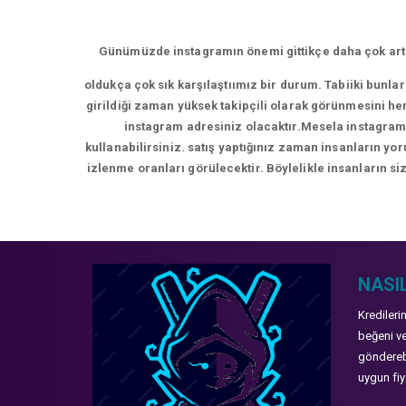
Günümüzde instagramın önemi gittikçe daha çok artm
oldukça çok sık karşılaştıımız bir durum. Tabiiki bunla
girildiği zaman yüksek takipçili olarak görünmesini hem
instagram adresiniz olacaktır.Mesela instagram 
kullanabilirsiniz. satış yaptığınız zaman insanların y
izlenme oranları görülecektir. Böylelikle insanların siz
NASIL
Kredileri
beğeni ve
gönderebi
uygun fiya