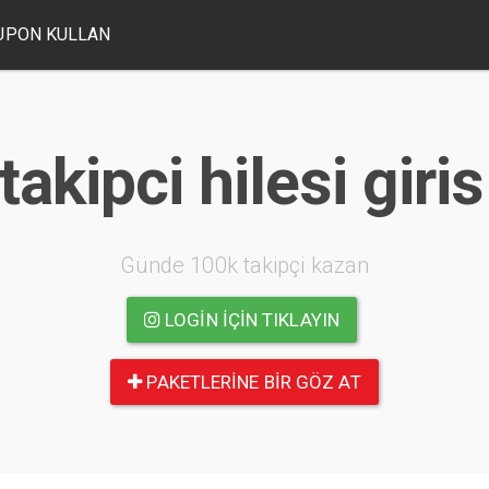
UPON KULLAN
takipci hilesi gir
Günde 100k takipçi kazan
LOGIN IÇIN TIKLAYIN
PAKETLERINE BIR GÖZ AT