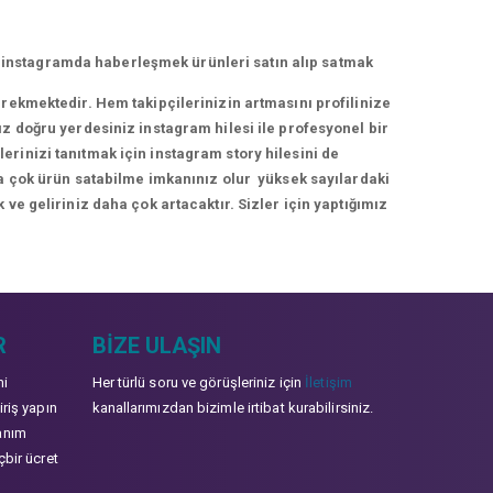
 instagramda haberleşmek ürünleri satın alıp satmak
erekmektedir. Hem takipçilerinizin artmasını profilinize
ız doğru yerdesiniz instagram hilesi ile profesyonel bir
rinizi tanıtmak için instagram story hilesini de
ha çok ürün satabilme imkanınız olur yüksek sayılardaki
 ve geliriniz daha çok artacaktır. Sizler için yaptığımız
R
BIZE ULAŞIN
mi
Her türlü soru ve görüşleriniz için
İletişim
iriş yapın
kanallarımızdan bizimle irtibat kurabilirsiniz.
anım
çbir ücret