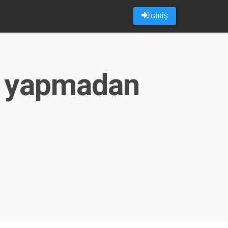
GİRİŞ
is yapmadan