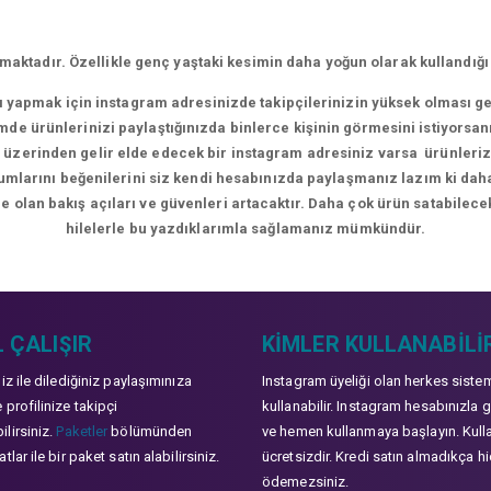
aktadır. Özellikle genç yaştaki kesimin daha yoğun olarak kullandığı
rı yapmak için instagram adresinizde takipçilerinizin yüksek olması g
de ürünlerinizi paylaştığınızda binlerce kişinin görmesini istiyorsan
üzerinden gelir elde edecek bir instagram adresiniz varsa ürünlerizle
orumlarını beğenilerini siz kendi hesabınızda paylaşmanız lazım ki da
e olan bakış açıları ve güvenleri artacaktır. Daha çok ürün satabilecek
hilelerle bu yazdıklarımla sağlamanız mümkündür.
 ÇALIŞIR
KIMLER KULLANABILI
niz ile dilediğiniz paylaşımınıza
Instagram üyeliği olan herkes siste
 profilinize takipçi
kullanabilir. Instagram hesabınızla g
lirsiniz.
Paketler
bölümünden
ve hemen kullanmaya başlayın. Kull
tlar ile bir paket satın alabilirsiniz.
ücretsizdir. Kredi satın almadıkça hi
ödemezsiniz.