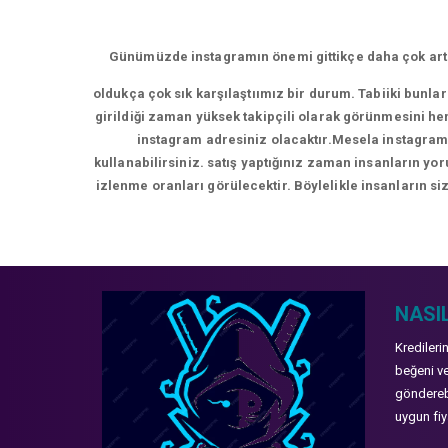
Günümüzde instagramın önemi gittikçe daha çok artm
oldukça çok sık karşılaştıımız bir durum. Tabiiki bunla
girildiği zaman yüksek takipçili olarak görünmesini hem
instagram adresiniz olacaktır.Mesela instagram 
kullanabilirsiniz. satış yaptığınız zaman insanların y
izlenme oranları görülecektir. Böylelikle insanların siz
NASIL
Kredileri
beğeni ve
gönderebi
uygun fiya