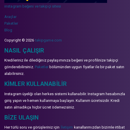
instagram beğeni ve takipçi sitesi
Araçlar
Paketler
Blog
Copyright © 2026
takipgame.com
NASIL ÇALIŞIR
Kredileriniz ile dilediğiniz paylaşımınıza beğeni ve profilinize takipçi
gönderebilirsiniz.
Paketler
bölümünden uygun fiyatlar ile bir paket satın
alabilirsiniz.
KIMLER KULLANABILIR
Instagram üyeliği olan herkes sistemi kullanabilir. Instagram hesabınızla
giriş yapın ve hemen kullanmaya başlayın. Kullanım ücretsizdir. Kredi
satın almadıkça hiçbir ücret ödemezsiniz.
BIZE ULAŞIN
Her türlü soru ve görüşleriniz için
İletişim
kanallarımızdan bizimle irtibat