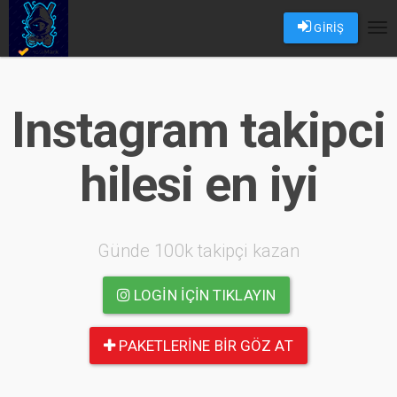
GİRİŞ
Tog
nav
Instagram takipci
hilesi en iyi
Günde 100k takipçi kazan
LOGIN IÇIN TIKLAYIN
PAKETLERINE BIR GÖZ AT