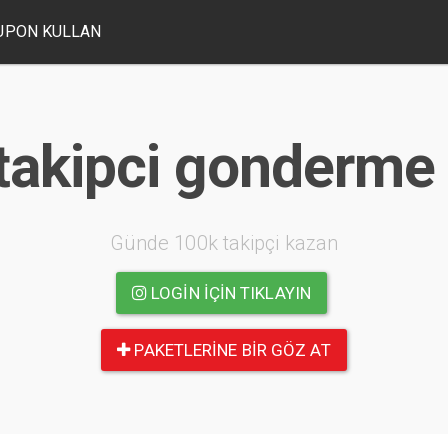
UPON KULLAN
takipci gonderme 
Günde 100k takipçi kazan
LOGIN IÇIN TIKLAYIN
PAKETLERINE BIR GÖZ AT