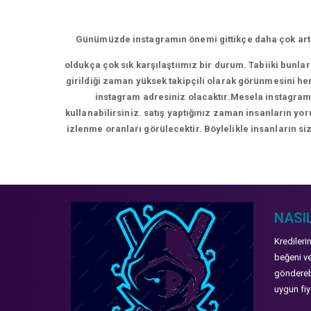
Günümüzde instagramın önemi gittikçe daha çok artm
oldukça çok sık karşılaştıımız bir durum. Tabiiki bunla
girildiği zaman yüksek takipçili olarak görünmesini hem
instagram adresiniz olacaktır.Mesela instagram 
kullanabilirsiniz. satış yaptığınız zaman insanların y
izlenme oranları görülecektir. Böylelikle insanların siz
NASIL
Kredileri
beğeni ve
gönderebi
uygun fiya