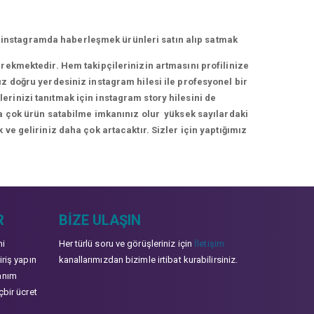
 instagramda haberleşmek ürünleri satın alıp satmak
erekmektedir. Hem takipçilerinizin artmasını profilinize
ız doğru yerdesiniz instagram hilesi ile profesyonel bir
rinizi tanıtmak için instagram story hilesini de
ha çok ürün satabilme imkanınız olur yüksek sayılardaki
 ve geliriniz daha çok artacaktır. Sizler için yaptığımız
R
BIZE ULAŞIN
mi
Her türlü soru ve görüşleriniz için
İletişim
iriş yapın
kanallarımızdan bizimle irtibat kurabilirsiniz.
anım
çbir ücret