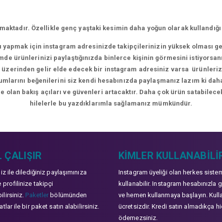
aktadır. Özellikle genç yaştaki kesimin daha yoğun olarak kullandığı
rı yapmak için instagram adresinizde takipçilerinizin yüksek olması g
de ürünlerinizi paylaştığınızda binlerce kişinin görmesini istiyorsan
üzerinden gelir elde edecek bir instagram adresiniz varsa ürünlerizle
orumlarını beğenilerini siz kendi hesabınızda paylaşmanız lazım ki da
e olan bakış açıları ve güvenleri artacaktır. Daha çok ürün satabilecek
hilelerle bu yazdıklarımla sağlamanız mümkündür.
 ÇALIŞIR
KIMLER KULLANABILI
niz ile dilediğiniz paylaşımınıza
Instagram üyeliği olan herkes siste
 profilinize takipçi
kullanabilir. Instagram hesabınızla g
lirsiniz.
Paketler
bölümünden
ve hemen kullanmaya başlayın. Kull
tlar ile bir paket satın alabilirsiniz.
ücretsizdir. Kredi satın almadıkça hi
ödemezsiniz.