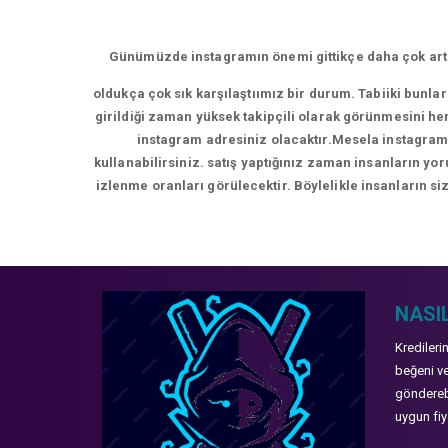
Günümüzde instagramın önemi gittikçe daha çok artm
oldukça çok sık karşılaştıımız bir durum. Tabiiki bunla
girildiği zaman yüksek takipçili olarak görünmesini hem
instagram adresiniz olacaktır.Mesela instagram 
kullanabilirsiniz. satış yaptığınız zaman insanların y
izlenme oranları görülecektir. Böylelikle insanların siz
NASIL
Kredileri
beğeni ve
gönderebi
uygun fiya