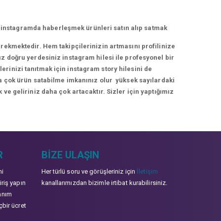
 instagramda haberleşmek ürünleri satın alıp satmak
erekmektedir. Hem takipçilerinizin artmasını profilinize
ız doğru yerdesiniz instagram hilesi ile profesyonel bir
rinizi tanıtmak için instagram story hilesini de
ha çok ürün satabilme imkanınız olur yüksek sayılardaki
 ve geliriniz daha çok artacaktır. Sizler için yaptığımız
R
BIZE ULAŞIN
mi
Her türlü soru ve görüşleriniz için
İletişim
iriş yapın
kanallarımızdan bizimle irtibat kurabilirsiniz.
anım
çbir ücret