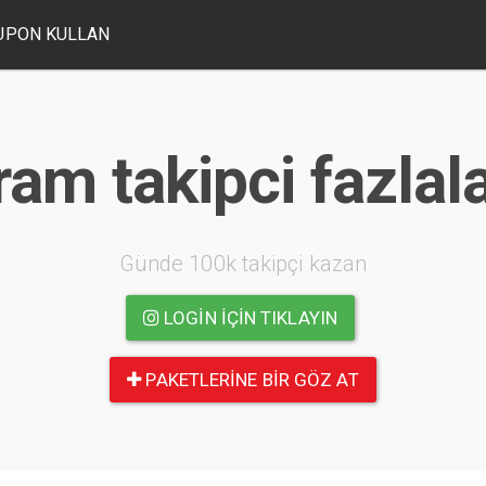
UPON KULLAN
ram takipci fazlal
Günde 100k takipçi kazan
LOGIN IÇIN TIKLAYIN
PAKETLERINE BIR GÖZ AT