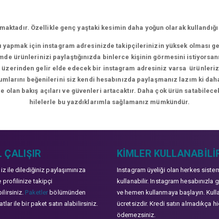
aktadır. Özellikle genç yaştaki kesimin daha yoğun olarak kullandığı
rı yapmak için instagram adresinizde takipçilerinizin yüksek olması g
de ürünlerinizi paylaştığınızda binlerce kişinin görmesini istiyorsan
üzerinden gelir elde edecek bir instagram adresiniz varsa ürünlerizle
orumlarını beğenilerini siz kendi hesabınızda paylaşmanız lazım ki da
e olan bakış açıları ve güvenleri artacaktır. Daha çok ürün satabilecek
hilelerle bu yazdıklarımla sağlamanız mümkündür.
 ÇALIŞIR
KIMLER KULLANABILI
niz ile dilediğiniz paylaşımınıza
Instagram üyeliği olan herkes siste
 profilinize takipçi
kullanabilir. Instagram hesabınızla g
lirsiniz.
Paketler
bölümünden
ve hemen kullanmaya başlayın. Kull
tlar ile bir paket satın alabilirsiniz.
ücretsizdir. Kredi satın almadıkça hi
ödemezsiniz.