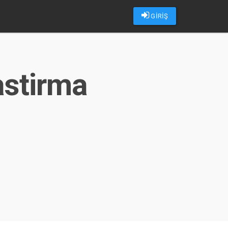
GİRİŞ
astirma