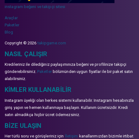
instagram beğeni ve takipçi sitesi
Araçlar
Paketler
Blog
Copyright © 2026
takipgame.com
NASIL ÇALIŞIR
Kredileriniz ile dilediğiniz paylaşımınıza beğeni ve profilinize takipçi
gönderebilirsiniz.
Paketler
bölümünden uygun fiyatlar ile bir paket satın
alabilirsiniz.
KIMLER KULLANABILIR
Instagram üyeliği olan herkes sistemi kullanabilir. Instagram hesabınızla
giriş yapın ve hemen kullanmaya başlayın. Kullanım ücretsizdir. Kredi
satın almadıkça hiçbir ücret ödemezsiniz.
BIZE ULAŞIN
Her türlü soru ve görüşleriniz için
İletişim
kanallarımızdan bizimle irtibat