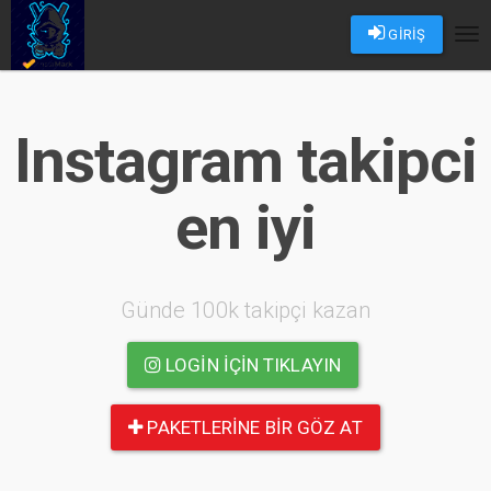
GİRİŞ
Tog
nav
Instagram takipci
en iyi
Günde 100k takipçi kazan
LOGIN IÇIN TIKLAYIN
PAKETLERINE BIR GÖZ AT