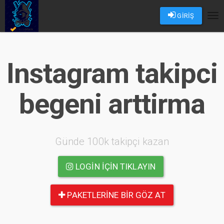
GİRİŞ
Tog
nav
Instagram takipci
begeni arttirma
Günde 100k takipçi kazan
LOGIN IÇIN TIKLAYIN
PAKETLERINE BIR GÖZ AT