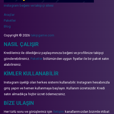
instagram beğeni ve takipçi sitesi
Araçlar
Paketler
Blog
Copyright © 2026
takipgame.com
NASIL ÇALIŞIR
Kredileriniz ile dilediğiniz paylaşımınıza beğeni ve profilinize takipçi
gönderebilirsiniz.
Paketler
bölümünden uygun fiyatlar ile bir paket satın
alabilirsiniz.
KIMLER KULLANABILIR
Instagram üyeliği olan herkes sistemi kullanabilir. Instagram hesabınızla
giriş yapın ve hemen kullanmaya başlayın. Kullanım ücretsizdir. Kredi
satın almadıkça hiçbir ücret ödemezsiniz.
BIZE ULAŞIN
Her türlü soru ve görüşleriniz için
İletişim
kanallarımızdan bizimle irtibat