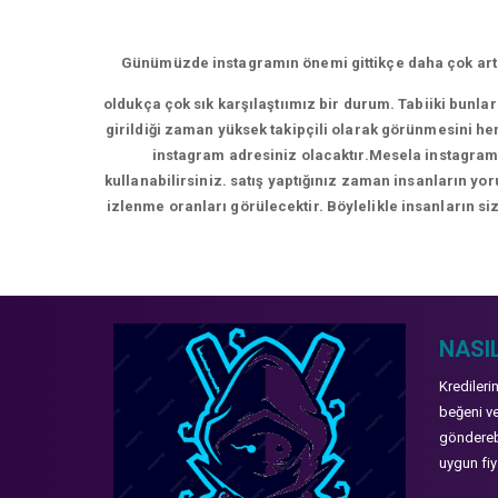
Günümüzde instagramın önemi gittikçe daha çok artm
oldukça çok sık karşılaştıımız bir durum. Tabiiki bunla
girildiği zaman yüksek takipçili olarak görünmesini hem
instagram adresiniz olacaktır.Mesela instagram 
kullanabilirsiniz. satış yaptığınız zaman insanların y
izlenme oranları görülecektir. Böylelikle insanların siz
NASIL
Kredileri
beğeni ve
gönderebi
uygun fiya