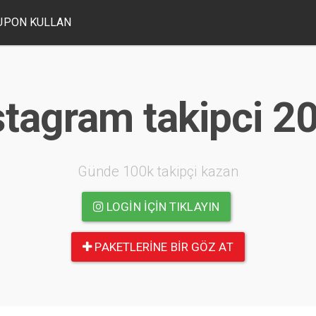
UPON KULLAN
stagram takipci 2
Günde 100k takipçi kazan
LOGIN IÇIN TIKLAYIN
PAKETLERINE BIR GÖZ AT