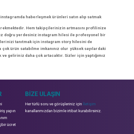
 instagramda haberleşmek ürünleri satın alıp satmak
erekmektedir. Hem takipçilerinizin artmasını profilinize
ız doğru yerdesiniz instagram hilesi ile profesyonel bir
rinizi tanıtmak için instagram story hilesini de
ha çok ürün satabilme imkanınız olur yüksek sayılardaki
 ve geliriniz daha çok artacaktır. Sizler için yaptığımız
R
BIZE ULAŞIN
mi
Her türlü soru ve görüşleriniz için
İletişim
iriş yapın
kanallarımızdan bizimle irtibat kurabilirsiniz.
anım
çbir ücret