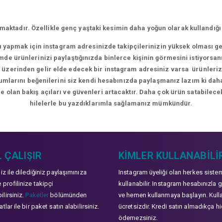
aktadır. Özellikle genç yaştaki kesimin daha yoğun olarak kullandığı
rı yapmak için instagram adresinizde takipçilerinizin yüksek olması g
de ürünlerinizi paylaştığınızda binlerce kişinin görmesini istiyorsan
üzerinden gelir elde edecek bir instagram adresiniz varsa ürünlerizle
orumlarını beğenilerini siz kendi hesabınızda paylaşmanız lazım ki da
e olan bakış açıları ve güvenleri artacaktır. Daha çok ürün satabilecek
hilelerle bu yazdıklarımla sağlamanız mümkündür.
 ÇALIŞIR
KIMLER KULLANABILI
niz ile dilediğiniz paylaşımınıza
Instagram üyeliği olan herkes siste
 profilinize takipçi
kullanabilir. Instagram hesabınızla g
lirsiniz.
Paketler
bölümünden
ve hemen kullanmaya başlayın. Kull
tlar ile bir paket satın alabilirsiniz.
ücretsizdir. Kredi satın almadıkça hi
ödemezsiniz.