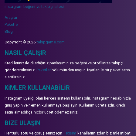
instagram beğeni ve takipçi sitesi
Araçlar
Paketler
Blog
Copyright © 2026
takipgame.com
NASIL ÇALIŞIR
Kredileriniz ile dilediğiniz paylaşımınıza beğeni ve profilinize takipçi
gönderebilirsiniz.
Paketler
bölümünden uygun fiyatlar ile bir paket satın
alabilirsiniz.
KIMLER KULLANABILIR
Instagram üyeliği olan herkes sistemi kullanabilir. Instagram hesabınızla
giriş yapın ve hemen kullanmaya başlayın. Kullanım ücretsizdir. Kredi
satın almadıkça hiçbir ücret ödemezsiniz.
BIZE ULAŞIN
Her türlü soru ve görüşleriniz için
İletişim
kanallarımızdan bizimle irtibat