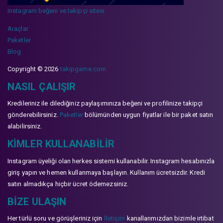
instagram beğeni ve takipçi sitesi
Araçlar
Paketler
Blog
Copyright © 2026
takipgame.com
NASIL ÇALIŞIR
Kredileriniz ile dilediğiniz paylaşımınıza beğeni ve profilinize takipçi
gönderebilirsiniz.
Paketler
bölümünden uygun fiyatlar ile bir paket satın
alabilirsiniz.
KIMLER KULLANABILIR
Instagram üyeliği olan herkes sistemi kullanabilir. Instagram hesabınızla
giriş yapın ve hemen kullanmaya başlayın. Kullanım ücretsizdir. Kredi
satın almadıkça hiçbir ücret ödemezsiniz.
BIZE ULAŞIN
Her türlü soru ve görüşleriniz için
İletişim
kanallarımızdan bizimle irtibat