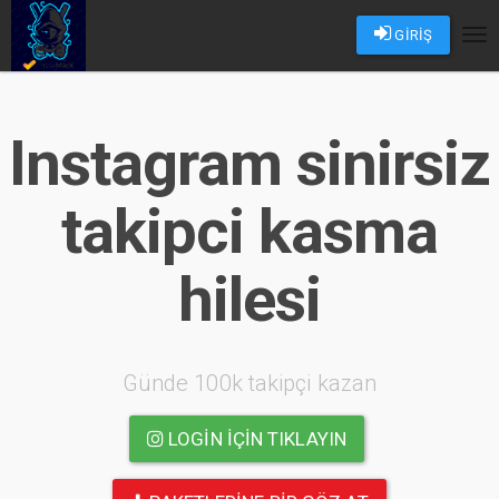
GİRİŞ
Tog
nav
Instagram sinirsiz
takipci kasma
hilesi
Günde 100k takipçi kazan
LOGIN IÇIN TIKLAYIN