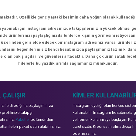
aktadır. Özellikle genç yaştaki kesimin daha yoğun olarak kullandığı
rı yapmak için instagram adresinizde takipçilerinizin yüksek olması g
de ürünlerinizi paylaştığınızda binlerce kişinin görmesini istiyorsan
üzerinden gelir elde edecek bir instagram adresiniz varsa ürünlerizle
orumlarını beğenilerini siz kendi hesabınızda paylaşmanız lazım ki da
e olan bakış açıları ve güvenleri artacaktır. Daha çok ürün satabilecek
hilelerle bu yazdıklarımla sağlamanız mümkündür.
 ÇALIŞIR
KIMLER KULLANABILI
niz ile dilediğiniz paylaşımınıza
Instagram üyeliği olan herkes siste
 profilinize takipçi
kullanabilir. Instagram hesabınızla g
lirsiniz.
Paketler
bölümünden
ve hemen kullanmaya başlayın. Kull
tlar ile bir paket satın alabilirsiniz.
ücretsizdir. Kredi satın almadıkça hi
ödemezsiniz.