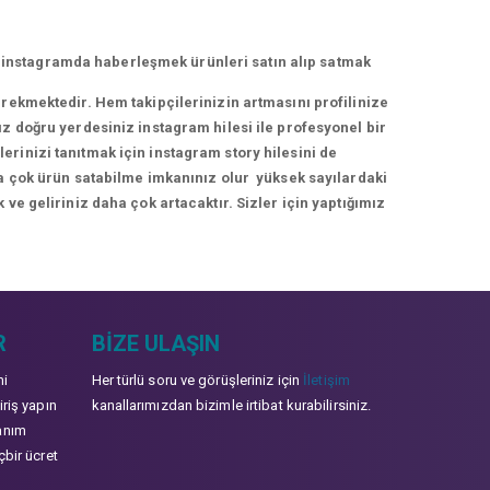
 instagramda haberleşmek ürünleri satın alıp satmak
erekmektedir. Hem takipçilerinizin artmasını profilinize
ız doğru yerdesiniz instagram hilesi ile profesyonel bir
rinizi tanıtmak için instagram story hilesini de
ha çok ürün satabilme imkanınız olur yüksek sayılardaki
 ve geliriniz daha çok artacaktır. Sizler için yaptığımız
R
BIZE ULAŞIN
mi
Her türlü soru ve görüşleriniz için
İletişim
iriş yapın
kanallarımızdan bizimle irtibat kurabilirsiniz.
anım
çbir ücret