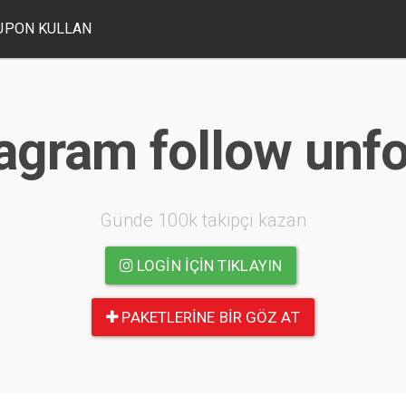
UPON KULLAN
agram follow unf
Günde 100k takipçi kazan
LOGIN IÇIN TIKLAYIN
PAKETLERINE BIR GÖZ AT