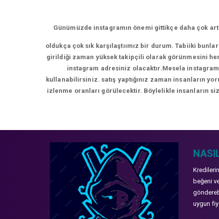
Günümüzde instagramın önemi gittikçe daha çok artm
oldukça çok sık karşılaştıımız bir durum. Tabiiki bunla
girildiği zaman yüksek takipçili olarak görünmesini hem
instagram adresiniz olacaktır.Mesela instagram 
kullanabilirsiniz. satış yaptığınız zaman insanların y
izlenme oranları görülecektir. Böylelikle insanların siz
NASIL
Kredileri
beğeni ve
gönderebi
uygun fiya