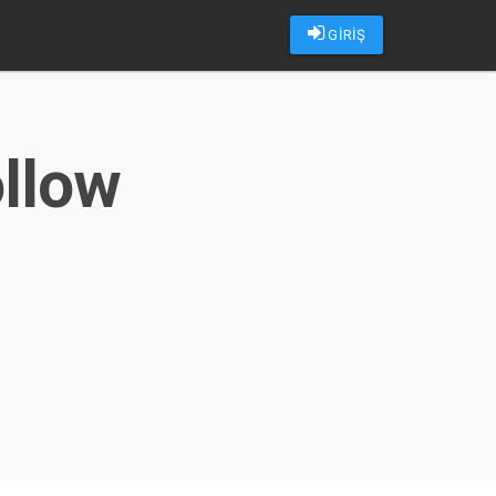
GİRİŞ
ollow