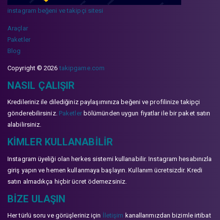
instagram beğeni ve takipçi sitesi
Araçlar
Paketler
Blog
Copyright © 2026
takipgame.com
NASIL ÇALIŞIR
Kredileriniz ile dilediğiniz paylaşımınıza beğeni ve profilinize takipçi
gönderebilirsiniz.
Paketler
bölümünden uygun fiyatlar ile bir paket satın
alabilirsiniz.
KIMLER KULLANABILIR
Instagram üyeliği olan herkes sistemi kullanabilir. Instagram hesabınızla
giriş yapın ve hemen kullanmaya başlayın. Kullanım ücretsizdir. Kredi
satın almadıkça hiçbir ücret ödemezsiniz.
BIZE ULAŞIN
Her türlü soru ve görüşleriniz için
İletişim
kanallarımızdan bizimle irtibat