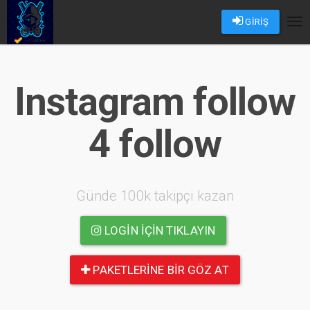
GİRİŞ
Tog
nav
Instagram follow
4 follow
Günde 100k takipçi kazan
LOGIN IÇIN TIKLAYIN
PAKETLERINE BIR GÖZ AT