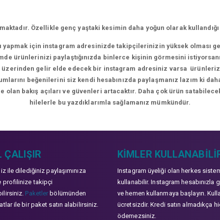
aktadır. Özellikle genç yaştaki kesimin daha yoğun olarak kullandığı
rı yapmak için instagram adresinizde takipçilerinizin yüksek olması g
de ürünlerinizi paylaştığınızda binlerce kişinin görmesini istiyorsan
üzerinden gelir elde edecek bir instagram adresiniz varsa ürünlerizle
orumlarını beğenilerini siz kendi hesabınızda paylaşmanız lazım ki da
e olan bakış açıları ve güvenleri artacaktır. Daha çok ürün satabilecek
hilelerle bu yazdıklarımla sağlamanız mümkündür.
 ÇALIŞIR
KIMLER KULLANABILI
niz ile dilediğiniz paylaşımınıza
Instagram üyeliği olan herkes siste
 profilinize takipçi
kullanabilir. Instagram hesabınızla g
lirsiniz.
Paketler
bölümünden
ve hemen kullanmaya başlayın. Kull
tlar ile bir paket satın alabilirsiniz.
ücretsizdir. Kredi satın almadıkça hi
ödemezsiniz.