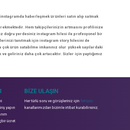
 instagramda haberleşmek ürünleri satın alıp satmak
erekmektedir. Hem takipçilerinizin artmasını profilinize
ız doğru yerdesiniz instagram hilesi ile profesyonel bir
rinizi tanıtmak için instagram story hilesini de
ha çok ürün satabilme imkanınız olur yüksek sayılardaki
 ve geliriniz daha çok artacaktır. Sizler için yaptığımız
R
BIZE ULAŞIN
mi
Her türlü soru ve görüşleriniz için
İletişim
iriş yapın
kanallarımızdan bizimle irtibat kurabilirsiniz.
anım
çbir ücret