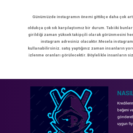
Günümüzde instagramın önemi gittikçe daha çok artm
oldukça çok sık karşılaştıımız bir durum. Tabiiki bunla
girildiği zaman yüksek takipçili olarak görünmesini hem
instagram adresiniz olacaktır.Mesela instagram 
kullanabilirsiniz. satış yaptığınız zaman insanların y
izlenme oranları görülecektir. Böylelikle insanların siz
NASIL
Kredileri
beğeni ve
gönderebi
uygun fiya