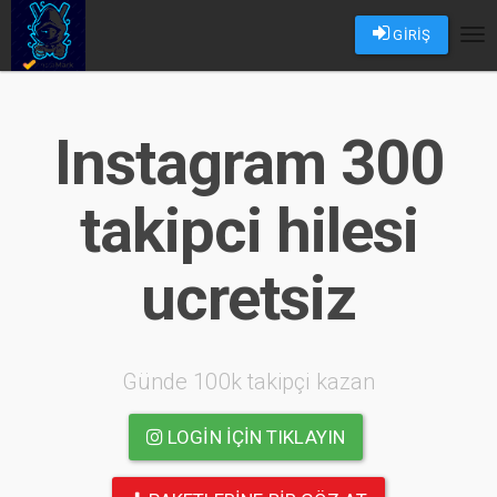
GİRİŞ
Tog
nav
Instagram 300
takipci hilesi
ucretsiz
Günde 100k takipçi kazan
LOGIN IÇIN TIKLAYIN