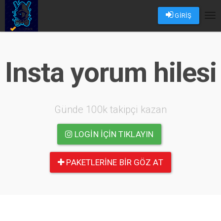
GİRİŞ
Tog
nav
Insta yorum hilesi
Günde 100k takipçi kazan
LOGIN IÇIN TIKLAYIN
PAKETLERINE BIR GÖZ AT