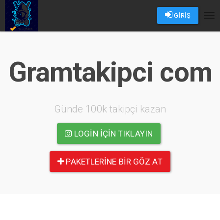
GİRİŞ
Tog
nav
Gramtakipci com
Günde 100k takipçi kazan
LOGIN IÇIN TIKLAYIN
PAKETLERINE BIR GÖZ AT