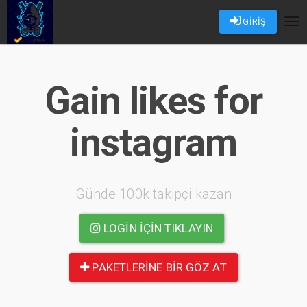
GİRİŞ
Tog
nav
Gain likes for
instagram
Günde 100k takipçi kazan
LOGIN IÇIN TIKLAYIN
PAKETLERINE BIR GÖZ AT