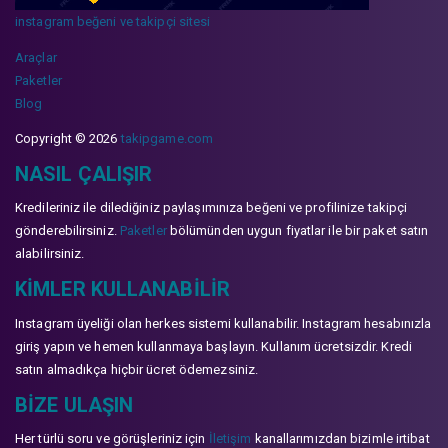
instagram beğeni ve takipçi sitesi
Araçlar
Paketler
Blog
Copyright © 2026
takipgame.com
NASIL ÇALIŞIR
Kredileriniz ile dilediğiniz paylaşımınıza beğeni ve profilinize takipçi
gönderebilirsiniz.
Paketler
bölümünden uygun fiyatlar ile bir paket satın
alabilirsiniz.
KIMLER KULLANABILIR
Instagram üyeliği olan herkes sistemi kullanabilir. Instagram hesabınızla
giriş yapın ve hemen kullanmaya başlayın. Kullanım ücretsizdir. Kredi
satın almadıkça hiçbir ücret ödemezsiniz.
BIZE ULAŞIN
Her türlü soru ve görüşleriniz için
İletişim
kanallarımızdan bizimle irtibat