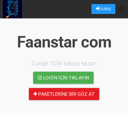
GİRİŞ
Tog
nav
Faanstar com
Günde 100k takipçi kazan
LOGIN IÇIN TIKLAYIN
PAKETLERINE BIR GÖZ AT