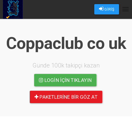
GİRİŞ
Tog
nav
Coppaclub co uk
Günde 100k takipçi kazan
LOGIN IÇIN TIKLAYIN
PAKETLERINE BIR GÖZ AT