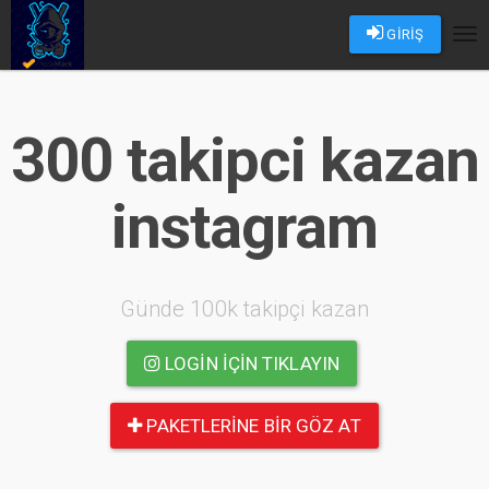
GİRİŞ
Tog
nav
300 takipci kazan
instagram
Günde 100k takipçi kazan
LOGIN IÇIN TIKLAYIN
PAKETLERINE BIR GÖZ AT