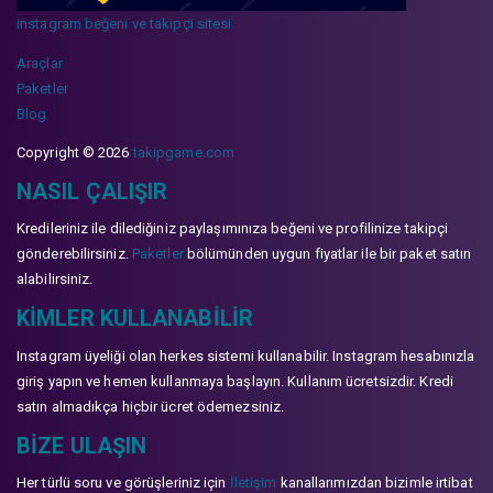
instagram beğeni ve takipçi sitesi
Araçlar
Paketler
Blog
Copyright © 2026
takipgame.com
NASIL ÇALIŞIR
Kredileriniz ile dilediğiniz paylaşımınıza beğeni ve profilinize takipçi
gönderebilirsiniz.
Paketler
bölümünden uygun fiyatlar ile bir paket satın
alabilirsiniz.
KIMLER KULLANABILIR
Instagram üyeliği olan herkes sistemi kullanabilir. Instagram hesabınızla
giriş yapın ve hemen kullanmaya başlayın. Kullanım ücretsizdir. Kredi
satın almadıkça hiçbir ücret ödemezsiniz.
BIZE ULAŞIN
Her türlü soru ve görüşleriniz için
İletişim
kanallarımızdan bizimle irtibat